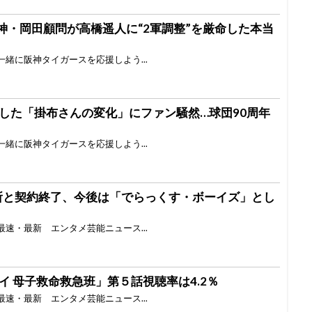
神・岡田顧問が高橋遥人に“2軍調整”を厳命した本当
一緒に阪神タイガースを応援しよう...
した「掛布さんの変化」にファン騒然…球団90周年
一緒に阪神タイガースを応援しよう...
属事務所と契約終了、今後は「でらっくす・ボーイズ」とし
最速・最新 エンタメ芸能ニュース...
 母子救命救急班」第５話視聴率は4.2％
最速・最新 エンタメ芸能ニュース...