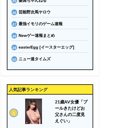
憂国ちゃんねる
芸能野次馬ヤロウ
最強イモリのゲーム速報
Newゲー速報まとめ
easterEgg [イースターエッグ]
ニュー速タイムズ
人気記事ランキング
21歳AV女優「プ
ールきたけどお
父さんの二度見
えぐい」