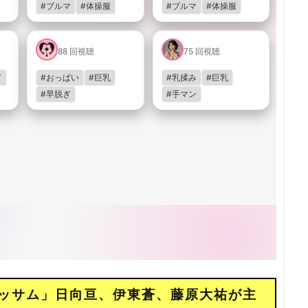
ラッサム」日向亘、伊東蒼、藤原大祐が主