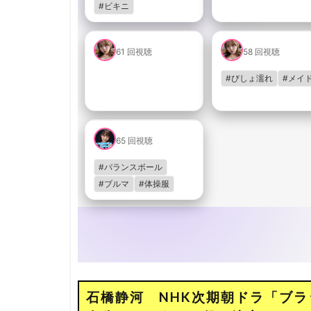
石橋静河 NHK次期朝ドラ「ブ