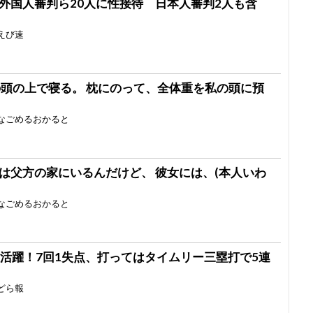
外国人審判ら20人に性接待 日本人審判2人も含
えび速
私の頭の上で寝る。 枕にのって、全体重を私の頭に預
なごめるおかると
は父方の家にいるんだけど、 彼女には、(本人いわ
なごめるおかると
マラー大活躍！7回1失点、打ってはタイムリー三塁打で5連
どら報