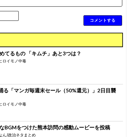
名
無
し
さ
ん
*
めてるもの 「キムチ」あと3つは？
ヒロイモノ中毒
心も踊る「マンガ毎週末セール（50%還元）」2日目襲
ヒロイモノ中毒
なBGMをつけた熊本訪問の感動ムービーを投稿
なんJ政治ネタまとめ