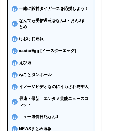
一緒に阪神タイガースを応援しよう！
なんでも受信遅報@なんJ・おんJま
とめ
けおけお速報
easterEgg [イースターエッグ]
えび速
ねことダンボール
イメージビデオなのにイカされ見学人
最速・最新 エンタメ芸能ニュースコ
レクト
ニュー速俺日記なんJ
NEWSまとめ速報