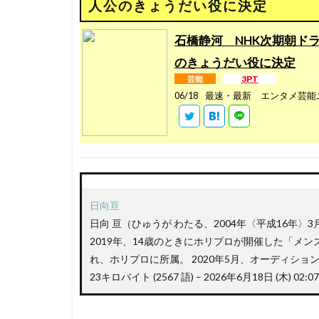
人公のきょうだい役に決定
石橋静河 NHK次期朝ド
のきょうだい役に決定
3PT
芸能
06/18
最速・最新 エンタメ芸能
日向
亘
日向
亘
（ひゅうが わたる、2004年〈平成16年〉
2019年、14歳のときにホリプロが開催した「メ
れ、ホリプロに所属。 2020年5月、オーディショ
23キロバイト (2567 語) – 2026年6月18日 (木) 02:07