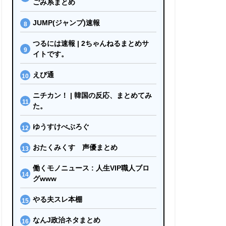
ごみ系まとめ
JUMP(ジャンプ)速報
つるには速報 | 2ちゃんねるまとめサ
イトです。
えび通
ニチカン！ | 韓国の反応、まとめてみ
た。
ゆうすけべぶろぐ
おたくみくす 声優まとめ
働くモノニュース : 人生VIP職人ブロ
グwww
やる夫スレ本棚
なんJ政治ネタまとめ