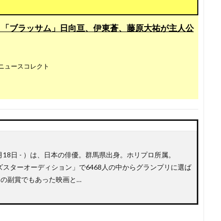
ラ「ブラッサム」日向亘、伊東蒼、藤原大祐が主人公
ニュースコレクト
3月18日 - ）は、日本の俳優。群馬県出身。ホリプロ所属。
ンズスターオーディション」で6468人の中からグランプリに選ば
ンの副賞でもあった映画と…