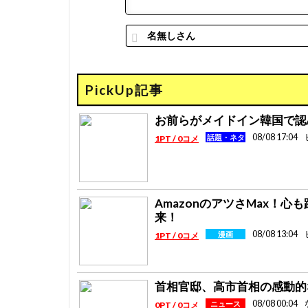
PickUp記事
お前らがメイドイン韓国で認
08/08 17:04
話題・ネタ
1PT / 0コメ
AmazonのアツさMax！
来！
08/08 13:04
漫画
1PT / 0コメ
首相官邸、高市首相の感動的
08/08 00:04
ニュース
0PT / 0コメ