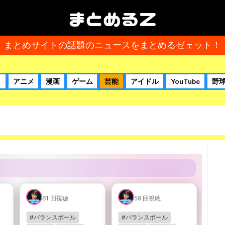
まとめるＺ
まとめサイトの話題のニュースをまとめるゼェット！
タ
アニメ
漫画
ゲーム
芸能
アイドル
YouTube
野