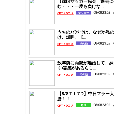
【韓国サッカー協会 過去に
む・・・一度も負けな...
08/08 23:05
サッカー
0PT / 0コメ
うちのﾒｲﾝｸｰﾝは、なぜか
け、爆睡。【...
08/08 23:05
その他
0PT / 0コメ
数年前に両親が離婚して、妹
く)霊感があるらし...
08/08 23:05
その他
0PT / 0コメ
【8/8 T 1-7 D】中日
勝！！
08/08 23:04
野球
0PT / 0コメ