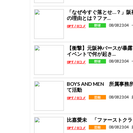
「なぜ今すぐ落とせ…？」阪
の理由とは？ファ...
08/08 23:04
野球
0PT / 0コメ
【衝撃】元阪神バースが暴露
イベントで何が起き...
08/08 23:04
野球
0PT / 0コメ
BOYS AND MEN 所
て活動
08/08 23:04
芸能
0PT / 0コメ
比嘉愛未 「ファーストクライ
08/08 23:04
芸能
0PT / 0コメ