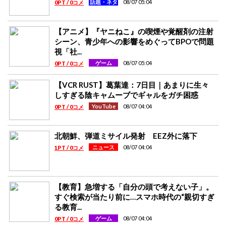
08/07 05:04
話題・ネタ
0PT / 0コメ
【アニメ】『ヤニねこ』の喫煙や覚醒剤の注射
シーン、青少年への影響をめぐってBPOで問題
視「社...
08/07 05:04
ゲーム
0PT / 0コメ
【VCR RUST】葛葉達：7日目｜あまりに生々
しすぎる陰キャムーブでギャルをガチ困惑
08/07 04:04
YouTube
0PT / 0コメ
北朝鮮、弾道ミサイル発射 EEZ外に落下
08/07 04:04
ニュース
1PT / 0コメ
【教育】急増する「自分の頭で考えない子」。
すぐ検索が当たり前に…スマホ時代の“親切すぎ
る教育...
08/07 04:04
ゲーム
0PT / 0コメ