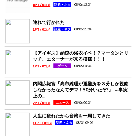
08/06 13:04
話題・ネタ
8PT / 0コメ
連れて行かれた
08/06 11:04
話題・ネタ
1PT / 0コメ
【アイギス】納涼の浴衣イベ！？マータンとリ
ッチ、エターナーが来る模様！！！
08/06 04:04
ゲーム
1PT / 0コメ
内閣広報官「高市総理が避難所を３分しか視察
しなかったなんてデマ！50分いたぞ?」 →事実
上の...
08/06 00:04
ニュース
2PT / 0コメ
人生に疲れたから台湾を一周してきた
08/04 09:04
話題・ネタ
11PT / 0コメ