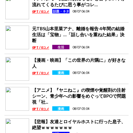
流れてくるたびに思う事がコレ…
08/07 06:04
話題・ネタ
0PT / 0コメ
元TBS山本里菜アナ、離婚を報告 4年間の結婚
生活は「宝物」…「話し合いを重ねた結果」決
断
08/07 06:04
生活
0PT / 0コメ
【漫画・映画】「この世界の片隅に」が好きな
人
08/07 06:04
漫画
0PT / 0コメ
【アニメ】『ヤニねこ』の喫煙や覚醒剤の注射
シーン、青少年への影響をめぐってBPOで問題
視「社...
08/07 05:04
漫画
0PT / 0コメ
【悲報】友達とロイヤルホストに行った息子、
絶望ｗｗｗｗｗｗｗ