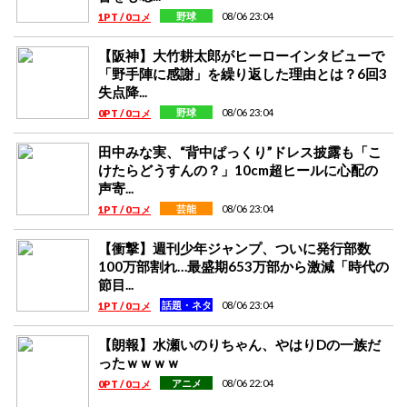
08/06 23:04
野球
1PT / 0コメ
【阪神】大竹耕太郎がヒーローインタビューで
「野手陣に感謝」を繰り返した理由とは？6回3
失点降...
08/06 23:04
野球
0PT / 0コメ
田中みな実、“背中ぱっくり”ドレス披露も「こ
けたらどうすんの？」10cm超ヒールに心配の
声寄...
08/06 23:04
芸能
1PT / 0コメ
【衝撃】週刊少年ジャンプ、ついに発行部数
100万部割れ…最盛期653万部から激減「時代の
節目...
08/06 23:04
話題・ネタ
1PT / 0コメ
【朗報】水瀬いのりちゃん、やはりDの一族だ
ったｗｗｗｗ
08/06 22:04
アニメ
0PT / 0コメ