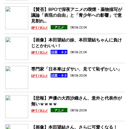
【賛否】BPOで深夜アニメの喫煙・薬物描写が
議論「表現の自由」と「青少年への影響」で意
見割れ...
08/06 22:04
アニメ
0PT / 0コメ
【画像】本田望結の妹、本田望結ちゃんに負け
じとかわいい！
08/06 21:04
話題・ネタ
0PT / 0コメ
専門家「日本車はダサい、見てて恥ずかしい」
08/06 20:04
話題・ネタ
1PT / 0コメ
【悲報】声優の大西沙織さん、意外と代表作が
無いｗｗｗｗ
08/06 20:04
アニメ
0PT / 0コメ
【画像】本田望結さん、さらに可愛くなる！