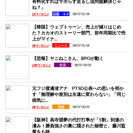
有料化すればサボらず走るし流問題解決じゃ
ね？」
08/07 01:04
話題・ネタ
1PT / 0コメ
【韓国】ウェブトゥーン、売上が減りはじめ
た？カカオのストーリー部門、前年同期比で売
上がマイナ...
08/07 01:04
ニュース
0PT / 0コメ
【悲報】ヤニねこさん、BPOが動く
08/07 00:05
生活
20PT / 0コメ
元フジ渡邊渚アナ PTSD公表への思いを明か
す「無理解や差別は永遠に変わらない」「同じ
病気に...
08/07 00:05
芸能
0PT / 0コメ
【阪神】高寺望夢の代打打率が「5割」到達の
凄み！勝負強さの裏に隠された秘密と、藤川監
督をも唸...