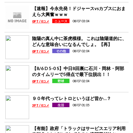
【速報】今永先発！ドジャースvsカブスにおま
えら大興奮ｗｗｗ
08/07 03:04
ニュース
0PT / 0コメ
陰陽の真ん中に茶虎模様。 これは陰陽道的に、
どんな意味合いになるんでしょ。【再】
08/07 02:04
その他
0PT / 0コメ
【8/6 D 5-0 S】中日8回裏に石川・岡林・阿部
のタイムリーで5得点で最下位脱出！！
08/07 02:04
野球
0PT / 0コメ
９０年代ってレトロというほど昔か…？
08/07 01:05
生活
3PT / 0コメ
【有能】政府「トラックはサービスエリア利用