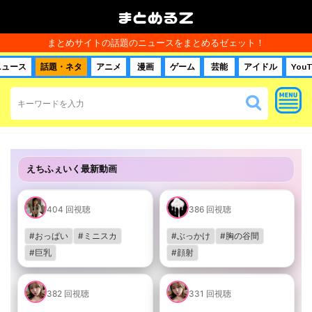
まとめるＺ
まとめサイトの話題のニュースをまとめるゼェット！
ニュース
話題・ネタ
アニメ
漫画
ゲーム
芸能
アイドル
YouT