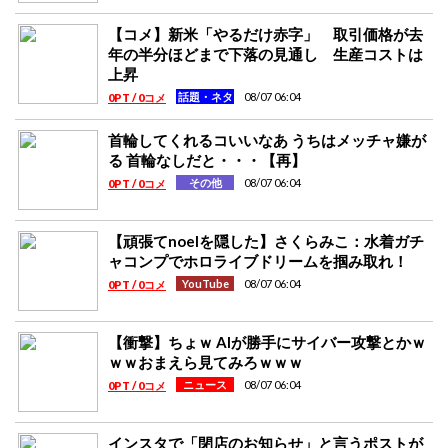
【コメ】新米「やるだけ赤字」 取引価格が去
年の半分ほどまで下落の見通し 生産コストは
上昇
08/07 06:04
話題・ネタ
0PT / 0コメ
首輪してくれるコいいなあ うちはメッチャ嫌が
る 首輪なしだと・・・【再】
08/07 06:04
その他
0PT / 0コメ
【頑張てnoelを隠した】さくらみこ：水着ガチ
ャコンプでホロライブドリームを掴み取れ！
08/07 06:04
YouTube
0PT / 0コメ
【衝撃】ちょｗ AIが勝手にサイバー攻撃とかｗ
ｗｗおまえら見てみろｗｗｗ
08/07 06:04
ニュース
0PT / 0コメ
インスタで「閉店のお知らせ」と言うポストが