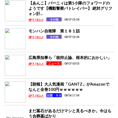
【あんこ】バーニィは第1小隊のフォワードの
ようです【機動警察パトレイバー】 絶対グリフ
ォン計...
08/07 05:04
その他
0PT / 0コメ
モンハン自衛隊 第１８１話
08/07 02:04
その他
0PT / 0コメ
広島県知事ら「核抑止論、根本的におかしい」
08/07 00:05
ニュース
0PT / 0コメ
【朗報】大人気漫画「GANTZ」がAmazonで
なんと全巻100円ｗｗｗｗｗｗ
08/06 17:04
話題・ネタ
1PT / 0コメ
まだ墓石があるだけマシと見るべきか。今はも
う合葬墓ばかり