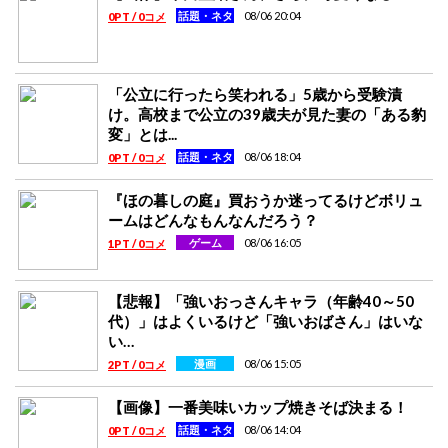
08/06 20:04
話題・ネタ
0PT / 0コメ
「公立に行ったら笑われる」5歳から受験漬
け。高校まで公立の39歳夫が見た妻の「ある豹
変」とは...
08/06 18:04
話題・ネタ
0PT / 0コメ
『ほの暮しの庭』買おうか迷ってるけどボリュ
ームはどんなもんなんだろう？
08/06 16:05
ゲーム
1PT / 0コメ
【悲報】「強いおっさんキャラ（年齢40～50
代）」はよくいるけど「強いおばさん」はいな
い…
08/06 15:05
漫画
2PT / 0コメ
【画像】一番美味いカップ焼きそば決まる！
08/06 14:04
話題・ネタ
0PT / 0コメ