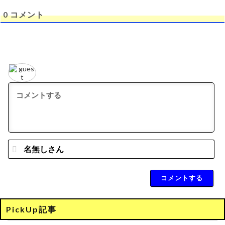
0
コメント
名
無
し
さ
ん
*
PickUp記事