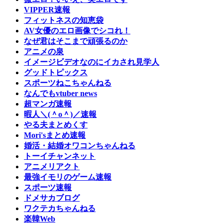
VIPPER速報
フィットネスの知恵袋
AV女優のエロ画像でシコれ！
なぜ君はそこまで頑張るのか
アニメの泉
イメージビデオなのにイカされ見学人
グッドトピックス
スポーツねこちゃんねる
なんでもvtuber news
超マンガ速報
暇人＼(＾o＾)／速報
やる夫まとめくす
Mori'sまとめ速報
婚活・結婚オワコンちゃんねる
トーイチャンネット
アニメリアクト
最強イモリのゲーム速報
スポーツ速報
ドメサカブログ
ワクテカちゃんねる
楽韓Web