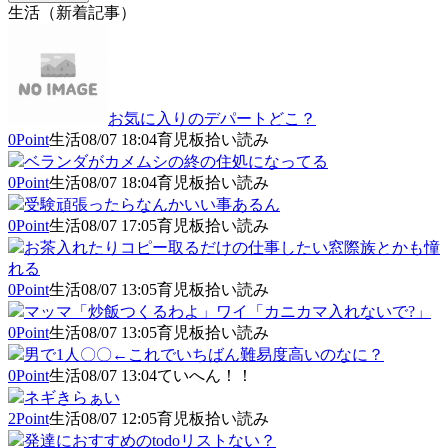
生活（新着記事）
お気に入りのデパートどこ？
0Point
生活
08/07 18:04
育児板拾い読み
ベランダがカメムシの終の住処になってる
0Point
生活
08/07 18:04
育児板拾い読み
受験頑張ったらなんかいい事あるん
0Point
生活
08/07 17:05
育児板拾い読み
お茶入れたりコピー取るだけの仕事したい窓際族とかも憧
れる
0Point
生活
08/07 13:05
育児板拾い読み
マッマ「炒飯つくるわよ」ワイ「カニカマ入れないで?」
0Point
生活
08/07 13:05
育児板拾い読み
男で1人〇〇←これでいちばん難易度高いのなに？
0Point
生活
08/07 13:04
ていへん！！
ネギきらぁい
2Point
生活
08/07 12:05
育児板拾い読み
発達におすすめのtodoリストない？