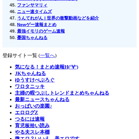
ファンサマリィ
ニュー速タイムズ
うんてれがん | 世界の衝撃動画などを紹介
Newゲー速報まとめ
最強イモリのゲーム速報
憂国ちゃんねる
登録サイト一覧 (
一覧へ
)
気になる！まとめ速報H(°∀°)
JKちゃんねる
ゆうすけべぶろぐ
ワロタニッキ
主婦の暇つぶしトレンドまとめちゃんねる
最新ニュースちゃんねる
おっぱいの楽園♪
エロログZ
つるには速報
育児板拾い読み
やる夫スレ本棚
微エロ？いいえ、美エロです