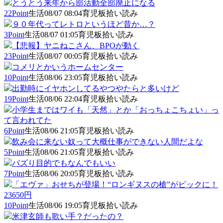
とうとう来年から部活動全部廃止になる
22Point
生活
08/07 08:04
育児板拾い読み
９０年代ってレトロというほど昔か…？
3Point
生活
08/07 01:05
育児板拾い読み
【悲報】ヤニねこさん、BPOが動く
23Point
生活
08/07 00:05
育児板拾い読み
コメリとかいうホームセンター
10Point
生活
08/06 23:05
育児板拾い読み
出勤時にイヤホンしてるやつやたらと多いけど
19Point
生活
08/06 22:04
育児板拾い読み
小学生まではワイも「天然」とか「おっちょこちょい」っ
て言われてた
6Point
生活
08/06 21:05
育児板拾い読み
飲み会に来ない奴って大概仕事ができない人間だよな
5Point
生活
08/06 21:05
育児板拾い読み
バズり目的でもなんでもいい
7Point
生活
08/06 20:05
育児板拾い読み
「エヴァ」おせちが登場！“ロンギヌスの槍”がピックに！
23650円
10Point
生活
08/06 19:05
育児板拾い読み
米津玄師も歌い手？だったの？