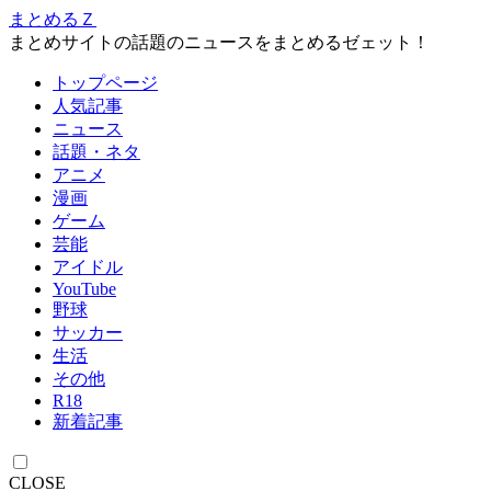
まとめるＺ
まとめサイトの話題のニュースをまとめるゼェット！
トップページ
人気記事
ニュース
話題・ネタ
アニメ
漫画
ゲーム
芸能
アイドル
YouTube
野球
サッカー
生活
その他
R18
新着記事
CLOSE