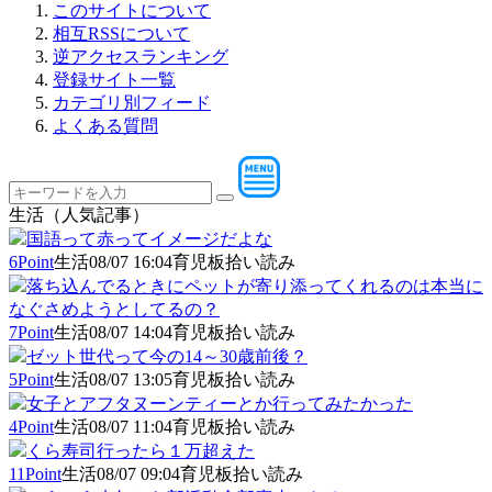
このサイトについて
相互RSSについて
逆アクセスランキング
登録サイト一覧
カテゴリ別フィード
よくある質問
生活（人気記事）
国語って赤ってイメージだよな
6Point
生活
08/07 16:04
育児板拾い読み
落ち込んでるときにペットが寄り添ってくれるのは本当に
なぐさめようとしてるの？
7Point
生活
08/07 14:04
育児板拾い読み
ゼット世代って今の14～30歳前後？
5Point
生活
08/07 13:05
育児板拾い読み
女子とアフタヌーンティーとか行ってみたかった
4Point
生活
08/07 11:04
育児板拾い読み
くら寿司行ったら１万超えた
11Point
生活
08/07 09:04
育児板拾い読み