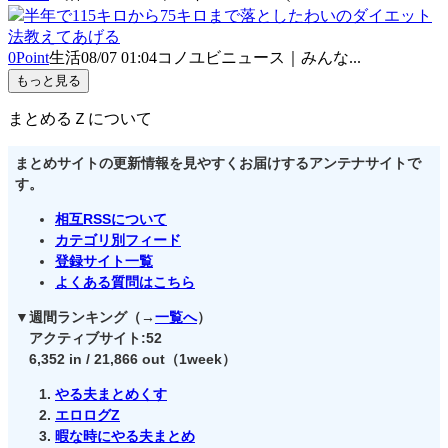
半年で115キロから75キロまで落としたわいのダイエット
法教えてあげる
0Point
生活
08/07 01:04
コノユビニュース｜みんな...
もっと見る
まとめるＺについて
まとめサイトの更新情報を見やすくお届けするアンテナサイトで
す。
相互RSSについて
カテゴリ別フィード
登録サイト一覧
よくある質問はこちら
▼週間ランキング（→
一覧へ
）
アクティブサイト:52
6,352 in / 21,866 out（1week）
やる夫まとめくす
エロログZ
暇な時にやる夫まとめ