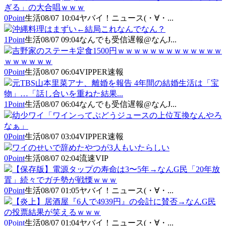
ぎる」の大合唱ｗｗｗ
0Point
生活
08/07 10:04
ヤバイ！ニュース(・∀・...
沖縄料理はまずい←結局これなんでなん？
1Point
生活
08/07 09:04
なんでも受信遅報@なんJ...
吉野家のステーキ定食1500円ｗｗｗｗｗｗｗｗｗｗｗｗｗ
ｗｗｗｗｗｗ
0Point
生活
08/07 06:04
VIPPER速報
元TBS山本里菜アナ、離婚を報告 4年間の結婚生活は「宝
物」…「話し合いを重ねた結果...
1Point
生活
08/07 06:04
なんでも受信遅報@なんJ...
幼少ワイ「ワインってぶどうジュースの上位互換なんやろ
なぁ」
0Point
生活
08/07 03:04
VIPPER速報
ワイのせいで辞めたやつが3人もいたらしい
0Point
生活
08/07 02:04
流速VIP
【保存版】電源タップの寿命は3〜5年→なんG民「20年放
置」続々でガチ勢が戦慄ｗｗｗ
0Point
生活
08/07 01:05
ヤバイ！ニュース(・∀・...
【炎上】居酒屋『6人で4939円』の会計に賛否→なんG民
の投票結果が笑えるｗｗｗ
0Point
生活
08/07 01:04
ヤバイ！ニュース(・∀・...