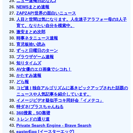
ニュー速俺日記なんJ
NEWSまとめ速報
ZAPZAP!世界の面白いニュース
人目と世間は気になります。人生迷子アラフォー母の3人子
育て。なりたい自分を模索中。
激安まとめ次郎
時事ネタニュース速報
育児板拾い読み
ずっと日曜日のターン
ブラウザゲーム速報
知りタイムズ
AV女優のエロ画像でシコれ！
かたすみ速報
どら報
コピ速 | 独自アルゴリズムに基きピックアップされた話題の
ニュースや人気記事を紹介しています。
イメージビデオ疑似手コキ同好会「イメテコ」
特ダネ!プラスちゃんねる
360搜索，SO靠谱
トレンドの通り道
Private Search Engine - Brave Search
easterEgg [イースターエッグ]