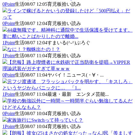
0Point
生活
08/07 12:05
育児板拾い読み
ラインで稼げるとかいうの登録したけど「500円払え」だ
って
0Point
生活
08/07 12:04
育児板拾い読み
44歳無職です。精神科に通院中で生活保護を受けてます。
妻に酷いことばかりしたので離婚...
1Point
生活
08/07 12:04
すまいる(^-^)ぶろぐ
なに！？蜘蛛出たの！？
1Point
生活
08/07 11:04
育児板拾い読み
【悲報】路上喫煙者に水鉄砲で正当防衛を提唱→VIPPER
理論武装がガチすぎて草ｗｗｗ
0Point
生活
08/07 11:04
ヤバイ！ニュース(・∀・...
元フジ渡邊渚 フラッシュバックを明かす、「キスしろ」
というヤジからパニックに… 「1...
1Point
生活
08/07 11:04
最速・最新 エンタメ芸能...
学校の勉強以外に一時間～一時間半ぐらい勉強してるんだ
けどそんなもん？
0Point
生活
08/07 10:04
育児板拾い読み
家族旅行にSwitchって持っていく？
1Point
生活
08/07 10:04
育児板拾い読み
【朗報】彼女(25)まさかの処女だった→なんJ民「羨ましす