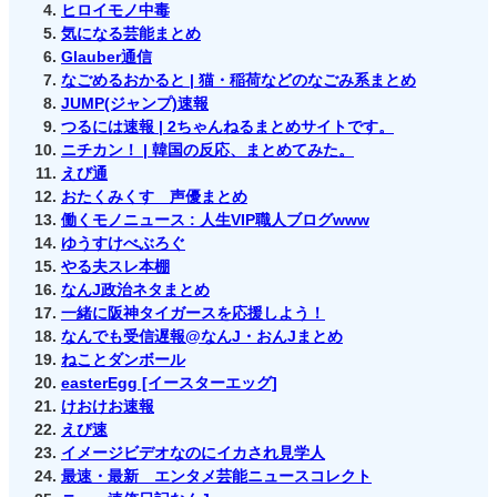
ヒロイモノ中毒
気になる芸能まとめ
Glauber通信
なごめるおかると | 猫・稲荷などのなごみ系まとめ
JUMP(ジャンプ)速報
つるには速報 | 2ちゃんねるまとめサイトです。
ニチカン！ | 韓国の反応、まとめてみた。
えび通
おたくみくす 声優まとめ
働くモノニュース : 人生VIP職人ブログwww
ゆうすけべぶろぐ
やる夫スレ本棚
なんJ政治ネタまとめ
一緒に阪神タイガースを応援しよう！
なんでも受信遅報@なんJ・おんJまとめ
ねことダンボール
easterEgg [イースターエッグ]
けおけお速報
えび速
イメージビデオなのにイカされ見学人
最速・最新 エンタメ芸能ニュースコレクト