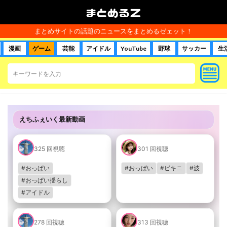
まとめるＺ
まとめサイトの話題のニュースをまとめるゼェット！
漫画
ゲーム
芸能
アイドル
YouTube
野球
サッカー
生