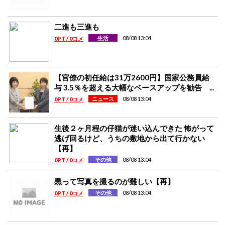
二進も三進も
08/08 13:04
生活
0PT / 0コメ
【官僚の初任給は31万2600円】国家公務員給
与 3.5％を超える大幅なベースアップを勧告 ...
08/08 13:04
ニュース
0PT / 0コメ
生後２ヶ月程の仔猫が迷い込んできた 怖がって
逃げ回るけど、うちの敷地から出て行かない
【再】
08/08 13:04
その他
0PT / 0コメ
黒って写真を撮るのが難しい【再】
08/08 13:04
その他
0PT / 0コメ