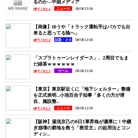
るのか―中国メディア
08/08 13:04
ニュース
0PT / 0コメ
【画像】ゆうや「トラック運転手はバカでも出
来ると思ってる陰へ」
08/08 13:04
話題・ネタ
0PT / 0コメ
「スプラトゥーンレイダース」、2周目でもま
だ緑茶ｗｗｗｗｗｗ
08/08 13:04
ゲーム
0PT / 0コメ
【東京】東京駅近くに「地下シェルター」整備
を正式表明…小池百合子知事「多くの方が滞
在、施設整...
08/08 12:04
ニュース
0PT / 0コメ
【阪神】湯浅京己の8日1軍昇格が濃厚に！中継
ぎ崩壊の窮地を救う「救世主」の起用法とコン
ディシ...