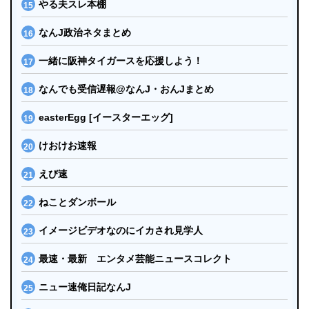
やる夫スレ本棚
なんJ政治ネタまとめ
一緒に阪神タイガースを応援しよう！
なんでも受信遅報@なんJ・おんJまとめ
easterEgg [イースターエッグ]
けおけお速報
えび速
ねことダンボール
イメージビデオなのにイカされ見学人
最速・最新 エンタメ芸能ニュースコレクト
ニュー速俺日記なんJ