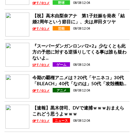
08/08 12:04
野球
0PT / 0コメ
【祝】高木由梨奈アナ 第1子妊娠を発表「結
婚2周年という節目に」、夫は岸田タツヤ
08/08 12:04
芸能
0PT / 0コメ
『スーパーダンガンロンパ2×2』少なくとも此
方の予想に対する逆張りしてくる事は誰も疑わ
ないよ...
08/08 12:04
ゲーム
1PT / 0コメ
今期の覇権アニメは？20代「ヤニネコ」30代
「BLEACH」40代「なのは」50代「攻殻機動...
08/08 12:04
アニメ
0PT / 0コメ
【速報】黒木啓司、DVで逮捕ｗｗｗおまえら
これどう思うよｗｗｗ
08/08 12:04
ニュース
0PT / 0コメ