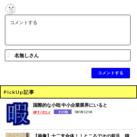
名
無
し
さ
ん
*
PickUp記事
国際的な小咄 中小企業業界にいると
08/08 12:04
その他
0PT / 0コメ
【画像】十二支合体！！ところでその前足、猫