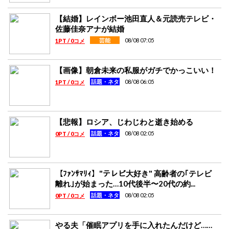
【結婚】レインボー池田直人＆元読売テレビ・
佐藤佳奈アナが結婚
08/08 07:05
芸能
1PT / 0コメ
【画像】朝倉未来の私服がガチでかっこいい！
08/08 06:05
話題・ネタ
1PT / 0コメ
【悲報】ロシア、じわじわと逝き始める
08/08 02:05
話題・ネタ
0PT / 0コメ
【ﾌｧﾝｻﾏﾘｨ】"テレビ大好き" 高齢者の｢テレビ
離れ｣が始まった…10代後半〜20代の約...
08/08 02:05
話題・ネタ
0PT / 0コメ
やる夫「催眠アプリを手に入れたんだけど……