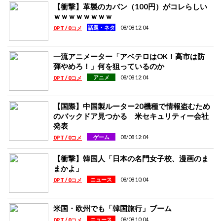
【衝撃】革製のカバン（100円）がコレらしい
ｗｗｗｗｗｗｗｗ
08/08 12:04
話題・ネタ
0PT / 0コメ
一流アニメーター「アベテロはOK！高市は防
弾やめろ！」何を狙っているのか
08/08 12:04
アニメ
0PT / 0コメ
【国際】中国製ルーター20機種で情報盗むため
のバックドア見つかる 米セキュリティー会社
発表
08/08 12:04
ゲーム
0PT / 0コメ
【衝撃】韓国人「日本の名門女子校、漫画のま
まかよ」
08/08 10:04
ニュース
0PT / 0コメ
米国・欧州でも「韓国旅行」ブーム
08/08 10:04
ニュース
0PT / 0コメ