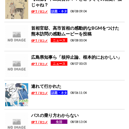
じゃね？
08/08 09:04
話題・ネタ
0PT / 0コメ
首相官邸、高市首相の感動的なBGMをつけた
熊本訪問の感動ムービーを投稿
08/08 00:04
ニュース
0PT / 0コメ
広島県知事ら「核抑止論、根本的におかしい」
08/07 00:05
ニュース
4PT / 0コメ
連れて行かれた
08/06 11:04
話題・ネタ
4PT / 0コメ
バスの乗り方わからない
08/08 13:04
生活
0PT / 0コメ