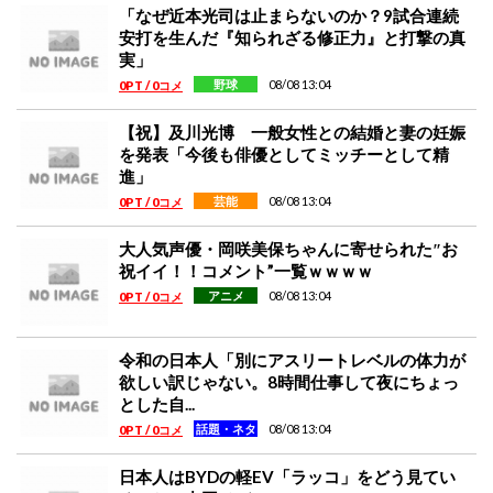
「なぜ近本光司は止まらないのか？9試合連続
安打を生んだ『知られざる修正力』と打撃の真
実」
08/08 13:04
野球
0PT / 0コメ
【祝】及川光博 一般女性との結婚と妻の妊娠
を発表「今後も俳優としてミッチーとして精
進」
08/08 13:04
芸能
0PT / 0コメ
大人気声優・岡咲美保ちゃんに寄せられた″お
祝イイ！！コメント”一覧ｗｗｗｗ
08/08 13:04
アニメ
0PT / 0コメ
令和の日本人「別にアスリートレベルの体力が
欲しい訳じゃない。8時間仕事して夜にちょっ
とした自...
08/08 13:04
話題・ネタ
0PT / 0コメ
日本人はBYDの軽EV「ラッコ」をどう見てい