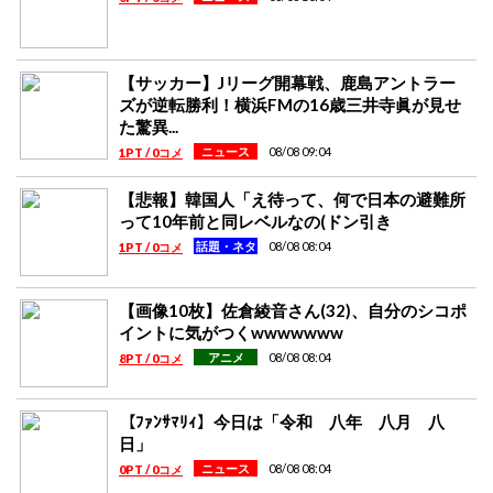
【サッカー】Jリーグ開幕戦、鹿島アントラー
ズが逆転勝利！横浜FMの16歳三井寺眞が見せ
た驚異...
08/08 09:04
ニュース
1PT / 0コメ
【悲報】韓国人「え待って、何で日本の避難所
って10年前と同レベルなの(ドン引き
08/08 08:04
話題・ネタ
1PT / 0コメ
【画像10枚】佐倉綾音さん(32)、自分のシコポ
イントに気がつくwwwwwww
08/08 08:04
アニメ
8PT / 0コメ
【ﾌｧﾝｻﾏﾘｨ】今日は「令和 八年 八月 八
日」
08/08 08:04
ニュース
0PT / 0コメ