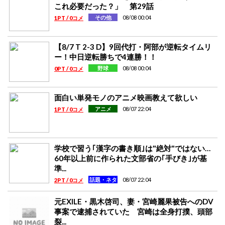
これ必要だった？」 第29話
08/08 00:04
その他
1PT / 0コメ
【8/7 T 2-3 D】9回代打・阿部が逆転タイムリ
ー！中日逆転勝ちで4連勝！！
08/08 00:04
野球
0PT / 0コメ
面白い単発モノのアニメ映画教えて欲しい
08/07 22:04
アニメ
1PT / 0コメ
学校で習う｢漢字の書き順｣は"絶対"ではない…
60年以上前に作られた文部省の｢手びき｣が基
準...
08/07 22:04
話題・ネタ
2PT / 0コメ
元EXILE・黒木啓司、妻・宮崎麗果被告へのDV
事案で逮捕されていた 宮崎は全身打撲、頭部
裂...