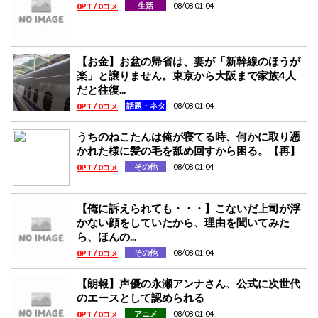
08/08 01:04
生活
0PT / 0コメ
【お金】お盆の帰省は、妻が「新幹線のほうが
楽」と譲りません。東京から大阪まで家族4人
だと往復...
08/08 01:04
話題・ネタ
0PT / 0コメ
うちのねこたんは俺が寝てる時、何かに取り憑
かれた様に髪の毛を舐め回すから困る。【再】
08/08 01:04
その他
0PT / 0コメ
【俺に訴えられても・・・】こないだ上司が浮
かない顔をしていたから、理由を聞いてみた
ら、ほんの...
08/08 01:04
その他
0PT / 0コメ
【朗報】声優の永瀬アンナさん、公式に次世代
のエースとして認められる
08/08 01:04
アニメ
0PT / 0コメ