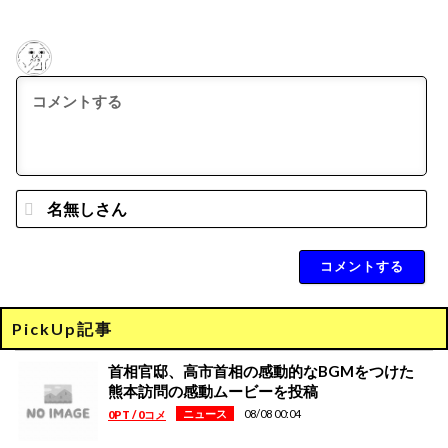
名
無
し
さ
ん
*
PickUp記事
首相官邸、高市首相の感動的なBGMをつけた
熊本訪問の感動ムービーを投稿
08/08 00:04
ニュース
0PT / 0コメ