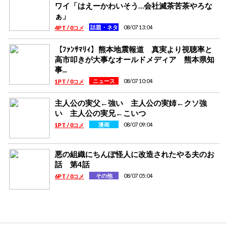
ワイ「はえーかわいそう…会社滅茶苦茶やろな
ぁ」
08/07 13:04
話題・ネタ
4PT / 0コメ
【ﾌｧﾝｻﾏﾘｨ】熊本地震報道 真実より視聴率と
高市叩きが大事なオールドメディア 熊本県知
事...
08/07 10:04
ニュース
1PT / 0コメ
主人公の実父←強い 主人公の実姉←クソ強
い 主人公の実兄←こいつ
08/07 09:04
漫画
1PT / 0コメ
悪の組織にちんぽ怪人に改造されたやる夫のお
話 第4話
08/07 05:04
その他
6PT / 0コメ