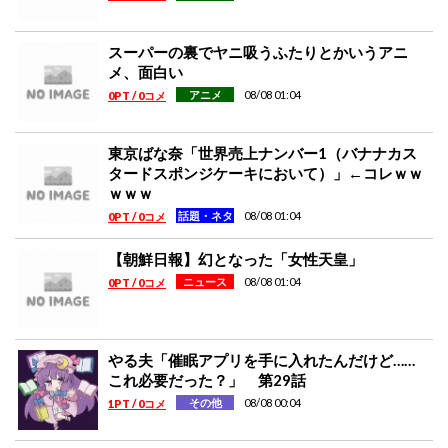
スーパーの裏でヤニ吸うふたりとかいうアニ
メ、面白い
08/08 01:04
アニメ
0PT / 0コメ
東京ばな奈「世界売上ナンバー1（バナナカス
タードスポンジケーキにおいて）」←コレｗｗ
ｗｗｗ
08/08 01:04
話題・ネタ
0PT / 0コメ
【朝鮮日報】幻となった「女性天皇」
08/08 01:04
ニュース
0PT / 0コメ
やる夫「催眠アプリを手に入れたんだけど……
これ必要だった？」 第29話
08/08 00:04
その他
1PT / 0コメ