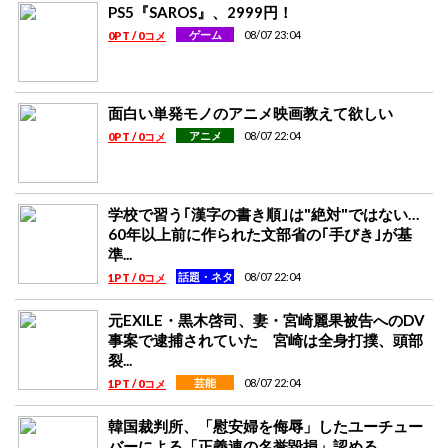
PS5『SAROS』、2999円！
08/07 23:04
ゲーム
0PT / 0コメ
面白い単発モノのアニメ映画教えて欲しい
08/07 22:04
アニメ
0PT / 0コメ
学校で習う｢漢字の書き順｣は"絶対"ではない…
60年以上前に作られた文部省の｢手びき｣が基
準...
08/07 22:04
話題・ネタ
1PT / 0コメ
元EXILE・黒木啓司、妻・宮崎麗果被告へのDV
事案で逮捕されていた 宮崎は全身打撲、頭部
裂...
08/07 22:04
芸能
1PT / 0コメ
韓国裁判所、「慰安婦を侮辱」したユーチュー
バーによる「正義連の名誉毀損」認める