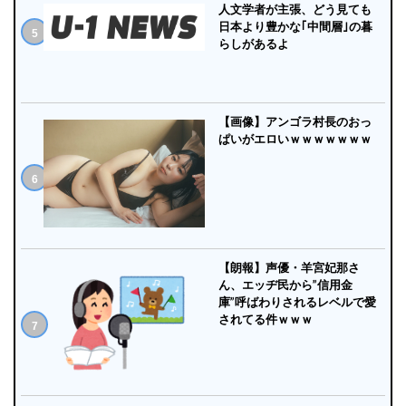
人文学者が主張、どう見ても
日本より豊かな｢中間層｣の暮
らしがあるよ
【画像】アンゴラ村長のおっ
ぱいがエロいｗｗｗｗｗｗｗ
【朗報】声優・羊宮妃那さ
ん、エッヂ民から”信用金
庫”呼ばわりされるレベルで愛
されてる件ｗｗｗ