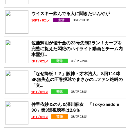
ウイスキー飲んでる人に聞きたいんやが
08/07 23:05
生活
10PT / 0コメ
佐藤輝明が値千金の23号先制2ラン！カーブを
完璧に捉えた悶絶のハイライト動画とチーム内
本塁打...
08/07 23:04
野球
0PT / 0コメ
「なぜ降板！？」阪神・才木浩人、8回114球
8K無失点の圧巻投球でまさかの…ファン絶叫の
「交...
08/07 23:04
野球
1PT / 0コメ
仲里依紗＆のん＆深川麻衣 「Tokyo middle
30」第3話視聴率は2.8％
08/07 23:04
芸能
0PT / 0コメ