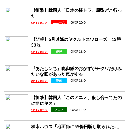
【衝撃】韓国人「日本の軽トラ、原型どこ行っ
た」
08/07 20:04
ニュース
0PT / 0コメ
【悲報】6月以降のヤクルトスワローズ 13勝
33敗
08/07 16:04
野球
1PT / 0コメ
『あたしンち』晩御飯のおかずがチクワだけみ
たいな回があった気がする
08/07 16:04
漫画
2PT / 0コメ
【衝撃】韓国人「このアニメ、殺し合ってたの
に急にキス」
08/07 15:04
アニメ
1PT / 0コメ
積水ハウス「地面師に55億円騙し取られた…」