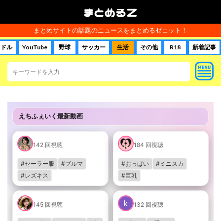
まとめるＺ
まとめサイトの話題のニュースをまとめるゼェット！
イドル
YouTube
野球
サッカー
生活
その他
R18
新着記事