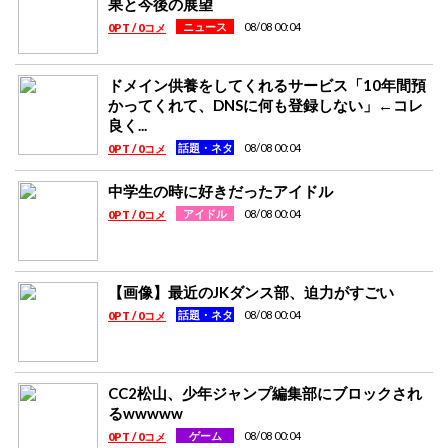
果と今後の展望
08/08 00:04
ニュース
0PT / 0コメ
ドメイン供養をしてくれるサービス「10年間預
かってくれて、DNSに何も登録しない」←コレ
良く...
08/08 00:04
話題・ネタ
0PT / 0コメ
中学生の時に好きだったアイドル
08/08 00:04
アイドル
0PT / 0コメ
【画像】最近のJKダンス部、迫力がすごい
08/08 00:04
話題・ネタ
0PT / 0コメ
CC2松山、少年ジャンプ編集部にブロックされ
るwwwww
08/08 00:04
ゲーム
0PT / 0コメ