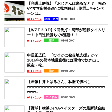
【弁護士解説】「おじさんは来るなと？」松の
や“ママ応援企画”に批判殺到→謝罪…キャンペ
ーンは...
08/08 00:04
話題・ネタ
0PT / 0コメ
【8/7 T 2-3 D】9回代打・阿部が逆転タイムリ
ー！中日逆転勝ちで4連勝！！
08/08 00:04
野球
0PT / 0コメ
中居正広氏 「ひそかに被災地支援」か？
2016年の熊本地震直後には現地で炊き出し
親友・松...
08/08 00:04
芸能
0PT / 0コメ
【画像】井上はるさん、私服で腹出し
wwwwwwwwwwwwwwwwwwwwwwwwww
www...
08/08 00:04
アイドル
0PT / 0コメ
【野球】横浜DeNAベイスターズの最新試合結