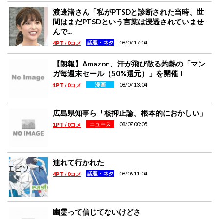
渡邊渚さん「私がPTSDと診断された当時、世
間はまだPTSDという言葉は浸透されていませ
んで...
08/07 17:04
話題・ネタ
4PT / 0コメ
【朗報】Amazon、汗が飛び散る灼熱の「マン
ガ毎週末セール（50%還元）」を開催！
08/07 13:04
漫画
1PT / 0コメ
広島県知事ら「核抑止論、根本的におかしい」
08/07 00:05
ニュース
1PT / 0コメ
連れて行かれた
08/06 11:04
話題・ネタ
4PT / 0コメ
幽霊って信じてないけどさ