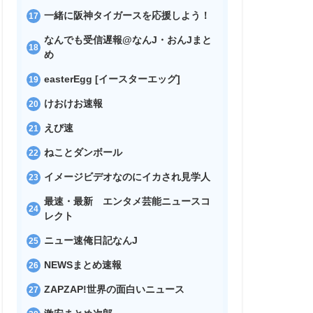
一緒に阪神タイガースを応援しよう！
なんでも受信遅報@なんJ・おんJまと
め
easterEgg [イースターエッグ]
けおけお速報
えび速
ねことダンボール
イメージビデオなのにイカされ見学人
最速・最新 エンタメ芸能ニュースコ
レクト
ニュー速俺日記なんJ
NEWSまとめ速報
ZAPZAP!世界の面白いニュース