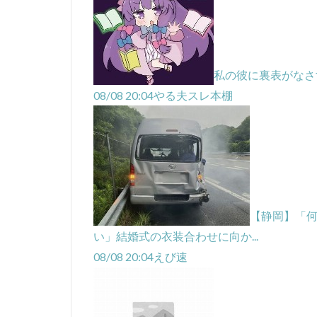
私の彼に裏表がなさ
08/08 20:04
やる夫スレ本棚
【静岡】「何
い」結婚式の衣装合わせに向か...
08/08 20:04
えび速