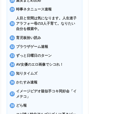
激安まとめ次郎
時事ネタニュース速報
人目と世間は気になります。人生迷子
アラフォー母の3人子育て。なりたい
自分を模索中。
育児板拾い読み
ブラウザゲーム速報
ずっと日曜日のターン
AV女優のエロ画像でシコれ！
知りタイムズ
かたすみ速報
イメージビデオ疑似手コキ同好会「イ
メテコ」
どら報