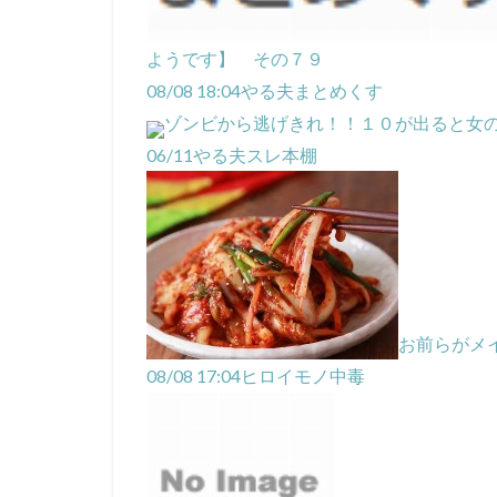
ようです】 その７９
08/08 18:04
やる夫まとめくす
ゾンビから逃げきれ！！１０が出ると女の
06/11
やる夫スレ本棚
お前らがメ
08/08 17:04
ヒロイモノ中毒