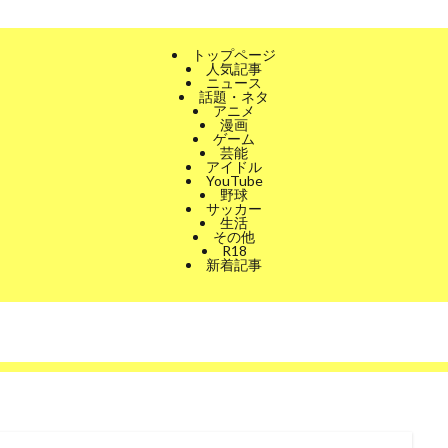
トップページ
人気記事
ニュース
話題・ネタ
アニメ
漫画
ゲーム
芸能
アイドル
YouTube
野球
サッカー
生活
その他
R18
新着記事