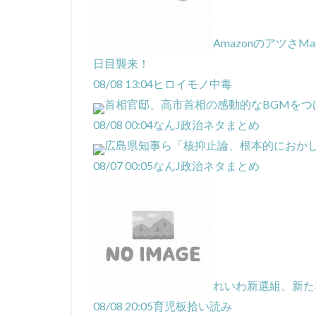
Amazonのアツさ
日目襲来！
08/08 13:04
ヒロイモノ中毒
首相官邸、高市首相の感動的なBGMをつ
08/08 00:04
なんJ政治ネタまとめ
広島県知事ら「核抑止論、根本的におか
08/07 00:05
なんJ政治ネタまとめ
れいわ新選組、新た
08/08 20:05
育児板拾い読み